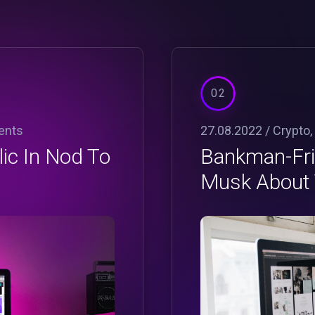
02
ents
27.08.2022 /
Crypto
,
ic In Nod To
Bankman-Frie
Musk About 