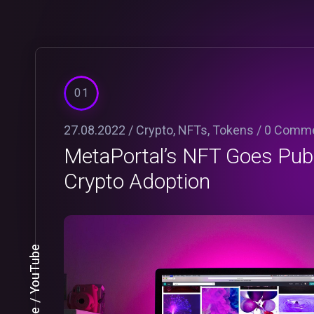
01
27.08.2022 /
Crypto
,
NFTs
,
Tokens
/
0 Comm
MetaPortal’s NFT Goes Publ
Crypto Adoption
YouTube