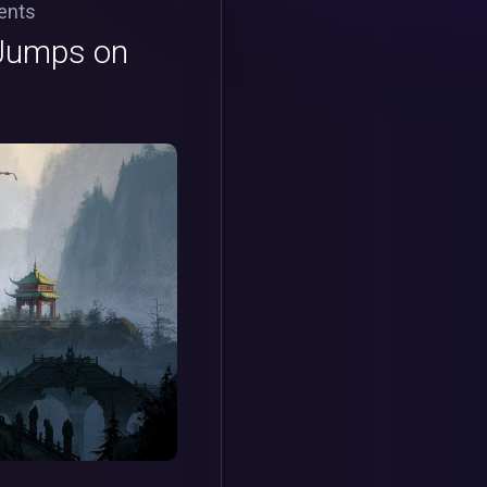
ents
 Jumps on